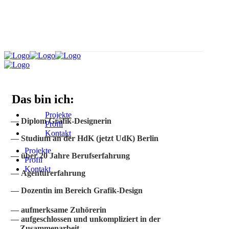
Das bin ich:
Projekte
Diplom Grafik-Designerin
Profil
Kontakt
Studium an der HdK (jetzt UdK) Berlin
Projekte
über 20 Jahre Berufserfahrung
Profil
Kontakt
Agenturerfahrung
Dozentin im Bereich Grafik-Design
aufmerksame Zuhörerin
aufgeschlossen und unkompliziert in der
Zusammenarbeit