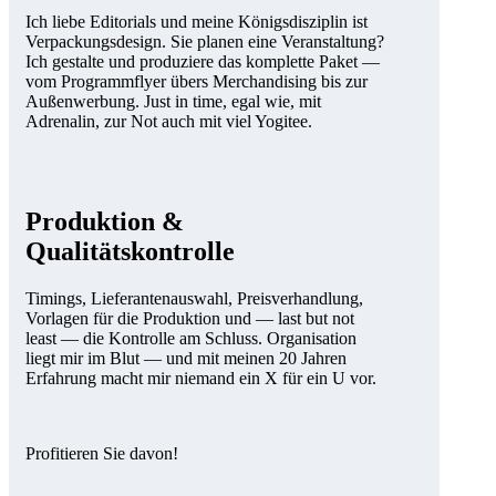
Ich liebe Editorials und meine Königs­disziplin ist
Ver­packungs­­design. Sie planen eine Ver­an­staltung?
Ich gestalte und produziere das komplette Paket —
vom Programm­flyer übers Merchandising bis zur
Außen­werbung. Just in time, egal wie, mit
Adrenalin, zur Not auch mit viel Yogitee.
Produktion &
Qualitätskontrolle
Timings, Lieferanten­auswahl, Preis­­ver­­hand­lung,
Vorlagen für die Produktion und — last but not
least — die Kontrolle am Schluss. Organisation
liegt mir im Blut — und mit meinen 20 Jahren
Erfahrung macht mir niemand ein X für ein U vor.
Profitieren Sie davon!